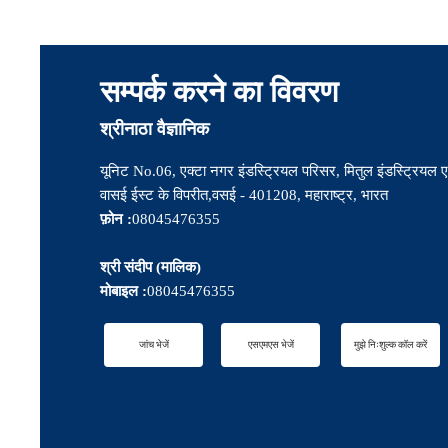
सम्पर्क करने का विवरण
श्रीनाठा वैज्ञानिक
यूनिट No.06, एक्टा नगर इंडस्ट्रियल परिसर, मितुल इंडस्ट्रियल ए
वासई ईस्ट के विपरीत,वसई - 401208, महाराष्ट्र, भारत
फ़ोन :
08045476355
श्री संदीप
(
मालिक
)
मोबाइल :
08045476355
जांच भेजें
एसएमएस भेजें
मुझे निःशुल्क कॉल करें