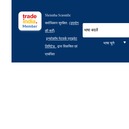
Shrinitha Scientific
सर्वाधिकार सुरक्षित.
(उपयोग
भाषा बदलें
की शर्तें)
इन्फोकॉम नेटवर्क प्राइवेट
भाषा चुने
लिमिटेड .
द्वारा विकसित एवं
प्रबंधित