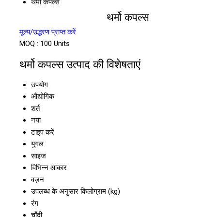
थर्मो कपल्स
थर्मो कपल्स
मूल्य/उद्धरण प्राप्त करें
MOQ :
100 Units
थर्मो कपल्स उत्पाद की विशेषताएं
उपयोग
औद्योगिक
शर्त
नया
टाइप करें
युगल
साइज
विभिन्न आकार
वज़न
उपलब्ध के अनुसार किलोग्राम (kg)
रंग
चाँदी