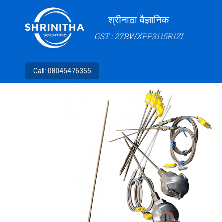
श्रीनाठा वैज्ञानिक
GST : 27BWXPP3115R1ZI
Call:
08045476355